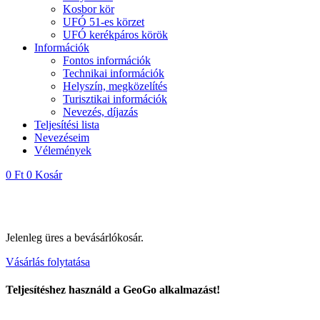
Kosbor kör
UFÓ 51-es körzet
UFÓ kerékpáros körök
Információk
Fontos információk
Technikai információk
Helyszín, megközelítés
Turisztikai információk
Nevezés, díjazás
Teljesítési lista
Nevezéseim
Vélemények
0
Ft
0
Kosár
Jelenleg üres a bevásárlókosár.
Vásárlás folytatása
Teljesítéshez használd a GeoGo alkalmazást!