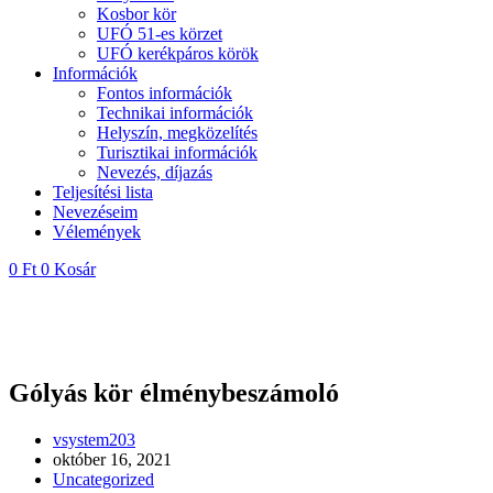
Kosbor kör
UFÓ 51-es körzet
UFÓ kerékpáros körök
Információk
Fontos információk
Technikai információk
Helyszín, megközelítés
Turisztikai információk
Nevezés, díjazás
Teljesítési lista
Nevezéseim
Vélemények
0
Ft
0
Kosár
Gólyás kör élménybeszámoló
Post
vsystem203
author:
Post
október 16, 2021
published:
Post
Uncategorized