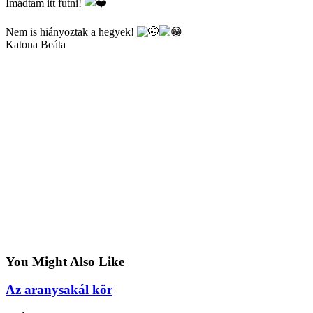
Imádtam itt futni!
Nem is hiányoztak a hegyek!
Katona Beáta
You Might Also Like
Az aranysakál kör