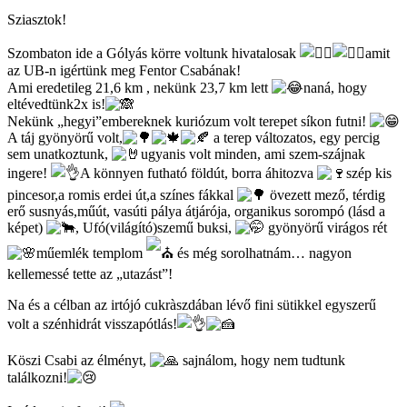
category:
Sziasztok!
Szombaton ide a Gólyás körre voltunk hivatalosak
amit
az UB-n igértünk meg Fentor Csabának!
Ami eredetileg 21,6 km , nekünk 23,7 km lett
naná, hogy
eltévedtünk2x is!
Nekünk „hegyi”embereknek kuriózum volt terepet síkon futni!
A táj gyönyörű volt,
a terep változatos, egy percig
sem unatkoztunk,
ugyanis volt minden, ami szem-szájnak
ingere!
A könnyen futható földút, borra áhitozva
szép kis
pincesor,a romis erdei út,a színes fákkal
övezett mező, térdig
erő susnyás,műút, vasúti pálya átjárója, organikus sorompó (lásd a
képet)
, Ufó(világító)szemű buksi,
gyönyörű virágos rét
műemlék templom
és még sorolhatnám… nagyon
kellemessé tette az „utazást”!
Na és a célban az irtójó cukràszdában lévő fini sütikkel egyszerű
volt a szénhidrát visszapótlás!
Köszi Csabi az élményt,
sajnálom, hogy nem tudtunk
találkozni!